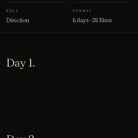
ROLE
FORMAT
Direction
5 days · 25 films
Day 1.
01
02
03
04
05