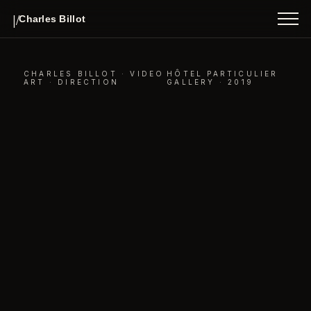
INDEX
|/
Charles Billot
ABOUT
CONTACT
CHARLES BILLOT · VIDEO
HÔTEL PARTICULIER
ART · DIRECTION
GALLERY · 2019